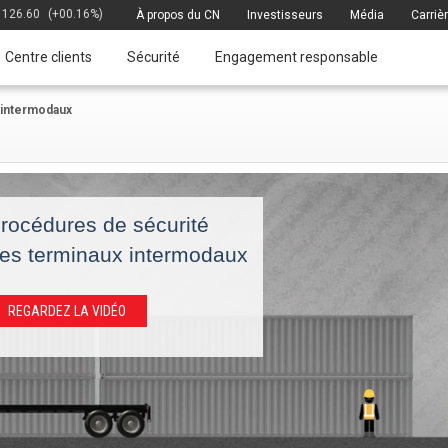
126.60
(+00.16%)
À propos du CN
Investisseurs
Média
Carriè
Centre clients
Sécurité
Engagement responsable
 intermodaux
rocédures de sécurité
es terminaux intermodaux
REGARDEZ LA VIDÉO