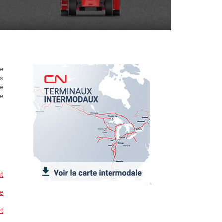
le
es
re
de
ût
le
et