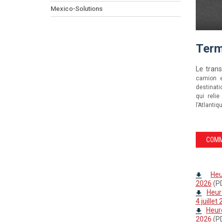
Mexico-Solutions
Term
Le trans
camion e
destinati
qui reli
l’Atlantiq
COMM
Heu
2026
(P
Heure
4 juillet
Heure
2026
(P