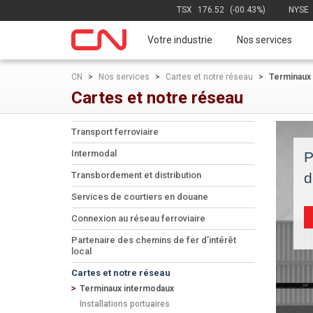
TSX
176.52
(-00.43%)
NYSE
Votre industrie
Nos services
CN
>
Nos services
>
Cartes et notre réseau
>
Terminaux
Cartes et notre réseau
Transport ferroviaire
Intermodal
P
d
Transbordement et distribution
Services de courtiers en douane
Connexion au réseau ferroviaire
Partenaire des chemins de fer d’intérêt
local
Cartes et notre réseau
Terminaux intermodaux
Installations portuaires