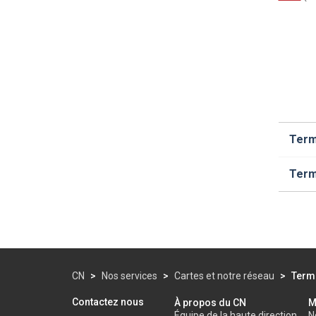
Term
Term
CN
>
Nos services
>
Cartes et notre réseau
>
Term
Contactez nous
À propos du CN
M
Équipe de la haute direction
N