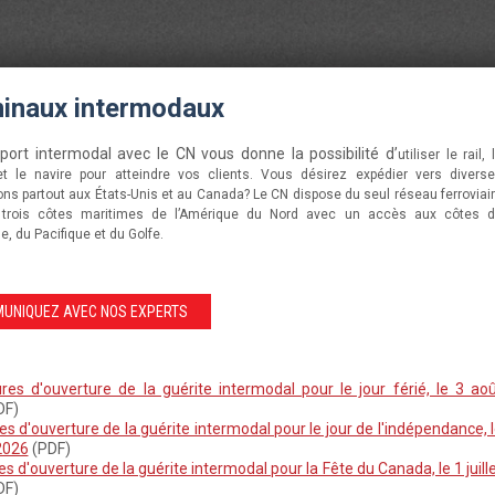
inaux intermodaux
port intermodal avec le CN vous donne la possibilité d’
utiliser le rail, 
t le navire pour atteindre vos clients. Vous désirez expédier vers divers
ons partout aux États-Unis et au Canada? Le CN dispose du seul réseau ferroviai
e trois côtes maritimes de l’Amérique du Nord avec un accès aux côtes 
ue, du Pacifique et du Golfe.
UNIQUEZ AVEC NOS EXPERTS
res d'ouverture de la guérite intermodal pour le jour férié, le 3 ao
DF)
s d'ouverture de la guérite intermodal pour le jour de l'indépendance, 
 2026
(PDF)
s d'ouverture de la guérite intermodal pour la Fête du Canada, le 1 juill
DF)