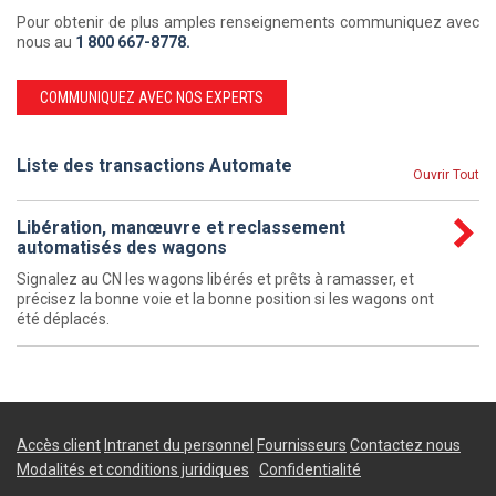
Pour obtenir de plus amples renseignements communiquez avec
nous au
1 800 667-8778.
COMMUNIQUEZ AVEC NOS EXPERTS
Liste des transactions Automate
Ouvrir Tout
Libération, manœuvre et reclassement
automatisés des wagons
Signalez au CN les wagons libérés et prêts à ramasser, et
précisez la bonne voie et la bonne position si les wagons ont
été déplacés.
Accès client
Intranet du personnel
Fournisseurs
Contactez nous
Modalités et conditions juridiques
Confidentialité