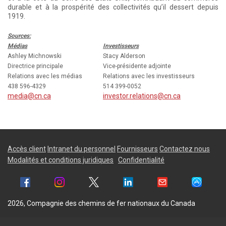
durable et à la prospérité des collectivités qu’il dessert depuis
1919.
Sources:
Médias
Investisseurs
Ashley Michnowski
Stacy Alderson
Directrice principale
Vice-présidente adjointe
Relations avec les médias
Relations avec les investisseurs
438 596-4329
514 399-0052
media@cn.ca
investor.relations@cn.ca
Accès client
Intranet du personnel
Fournisseurs
Contactez nous
Modalités et conditions juridiques
Confidentialité
2026, Compagnie des chemins de fer nationaux du Canada