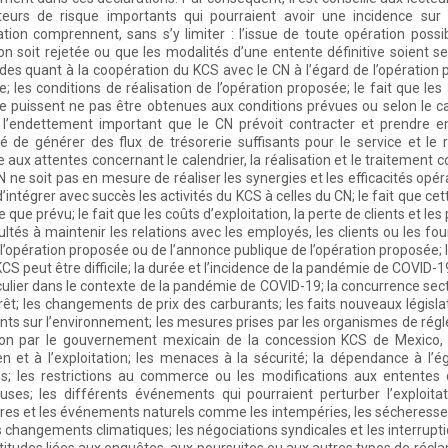
teurs de risque importants qui pourraient avoir une incidence sur
tion comprennent, sans s’y limiter : l’issue de toute opération possib
ion soit rejetée ou que les modalités d’une entente définitive soient s
udes quant à la coopération du KCS avec le CN à l’égard de l’opération p
; les conditions de réalisation de l’opération proposée; le fait que le
 puissent ne pas être obtenues aux conditions prévues ou selon le ca
 l’endettement important que le CN prévoit contracter et prendre e
é de générer des flux de trésorerie suffisants pour le service et l
 aux attentes concernant le calendrier, la réalisation et le traitement co
N ne soit pas en mesure de réaliser les synergies et les efficacités opé
d’intégrer avec succès les activités du KCS à celles du CN; le fait que cett
 que prévu; le fait que les coûts d’exploitation, la perte de clients et le
icultés à maintenir les relations avec les employés, les clients ou les f
 l’opération proposée ou de l’annonce publique de l’opération proposée; 
KCS peut être difficile; la durée et l’incidence de la pandémie de COVI
culier dans le contexte de la pandémie de COVID-19; la concurrence sector
érêt; les changements de prix des carburants; les faits nouveaux législa
ts sur l’environnement; les mesures prises par les organismes de régle
ion par le gouvernement mexicain de la concession KCS de Mexico, S
ien et à l’exploitation; les menaces à la sécurité; la dépendance à l’
s; les restrictions au commerce ou les modifications aux ententes 
ses; les différents événements qui pourraient perturber l’exploitat
ires et les événements naturels comme les intempéries, les sécheresses
es changements climatiques; les négociations syndicales et les interrupti