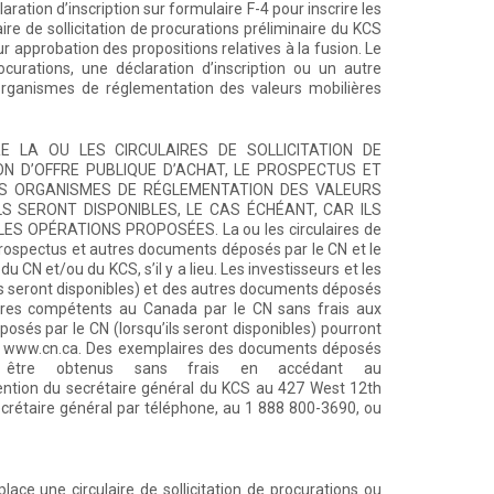
ation d’inscription sur formulaire F-4 pour inscrire les
ire de sollicitation de procurations préliminaire du KCS
r approbation des propositions relatives à la fusion. Le
curations, une déclaration d’inscription ou un autre
ganismes de réglementation des valeurs mobilières
E LA OU LES CIRCULAIRES DE SOLLICITATION DE
ON D’OFFRE PUBLIQUE D’ACHAT, LE PROSPECTUS ET
S ORGANISMES DE RÉGLEMENTATION DES VALEURS
S SERONT DISPONIBLES, LE CAS ÉCHÉANT, CAR ILS
 OPÉRATIONS PROPOSÉES. La ou les circulaires de
es prospectus et autres documents déposés par le CN et le
u CN et/ou du KCS, s’il y a lieu. Les investisseurs et les
ls seront disponibles) et des autres documents déposés
ères compétents au Canada par le CN sans frais aux
s par le CN (lorsqu’ils seront disponibles) pourront
se www.cn.ca. Des exemplaires des documents déposés
nt être obtenus sans frais en accédant au
ention du secrétaire général du KCS au 427 West 12th
crétaire général par téléphone, au 1 888 800-3690, ou
ace une circulaire de sollicitation de procurations ou