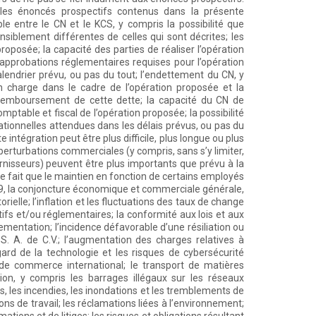
 les énoncés prospectifs contenus dans la présente
le entre le CN et le KCS, y compris la possibilité que
ensiblement différentes de celles qui sont décrites; les
roposée; la capacité des parties de réaliser l’opération
s approbations réglementaires requises pour l’opération
lendrier prévu, ou pas du tout; l’endettement du CN, y
n charge dans le cadre de l’opération proposée et la
e remboursement de cette dette; la capacité du CN de
mptable et fiscal de l’opération proposée; la possibilité
rationnelles attendues dans les délais prévus, ou pas du
e intégration peut être plus difficile, plus longue ou plus
s perturbations commerciales (y compris, sans s’y limiter,
ournisseurs) peuvent être plus importants que prévu à la
le fait que le maintien en fonction de certains employés
D-19, la conjoncture économique et commerciale générale,
ielle; l’inflation et les fluctuations des taux de change
tifs et/ou réglementaires; la conformité aux lois et aux
mentation; l’incidence défavorable d’une résiliation ou
. A. de C.V.; l’augmentation des charges relatives à
égard de la technologie et les risques de cybersécurité
de commerce international; le transport de matières
ion, y compris les barrages illégaux sur les réseaux
, les incendies, les inondations et les tremblements de
ons de travail; les réclamations liées à l’environnement;