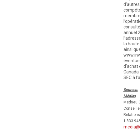
d’autre
compéte
membres 
l’opérat
consulté
annuel 2
l’adres
la haute
ainsi qu
www.inv
éventuel
d’achat
Canada l
SEC à l’
Sources:
Médias
Mathieu 
Conseiller
Relations
1-833-94
media@