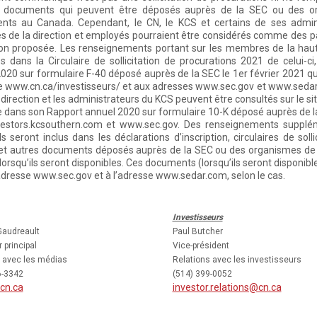
s documents qui peuvent être déposés auprès de la SEC ou des or
nts au Canada. Cependant, le CN, le KCS et certains de ses admini
de la direction et employés pourraient être considérés comme des parti
ion proposée. Les renseignements portant sur les membres de la haut
s dans la Circulaire de sollicitation de procurations 2021 de celui
020 sur formulaire F-40 déposé auprès de la SEC le 1er février 2021 qu
se www.cn.ca/investisseurs/ et aux adresses www.sec.gov et www.seda
 direction et les administrateurs du KCS peuvent être consultés sur le 
e dans son Rapport annuel 2020 sur formulaire 10-K déposé auprès de la
estors.kcsouthern.com et www.sec.gov. Des renseignements suppléme
s seront inclus dans les déclarations d’inscription, circulaires de soll
 et autres documents déposés auprès de la SEC ou des organismes de
orsqu’ils seront disponibles. Ces documents (lorsqu’ils seront disponible
adresse www.sec.gov et à l’adresse www.sedar.com, selon le cas.
Investisseurs
Gaudreault
Paul Butcher
 principal
Vice-président
 avec les médias
Relations avec les investisseurs
6-3342
(514) 399-0052
cn.ca
investor.relations@cn.ca