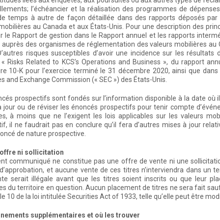
rtitudes liées aux enquêtes, aux poursuites ou aux autres types de réclama
illements; l’échéancier et la réalisation des programmes de dépense
 de temps à autre de façon détaillée dans des rapports déposés pa
mobilières au Canada et aux États-Unis. Pour une description des prin
r le Rapport de gestion dans le Rapport annuel et les rapports interméd
auprès des organismes de réglementation des valeurs mobilières au Ca
’autres risques susceptibles d’avoir une incidence sur les résultats d
e « Risks Related to KCS’s Operations and Business », du rapport ann
ire 10-K pour l’exercice terminé le 31 décembre 2020, ainsi que dan
es and Exchange Commission (« SEC ») des États-Unis.
cés prospectifs sont fondés sur l’information disponible à la date où 
 jour ou de réviser les énoncés prospectifs pour tenir compte d’évé
s, à moins que ne l’exigent les lois applicables sur les valeurs mob
if, il ne faudrait pas en conclure qu’il fera d’autres mises à jour rel
oncé de nature prospective.
ffre ni sollicitation
nt communiqué ne constitue pas une offre de vente ni une sollicitation 
d’approbation, et aucune vente de ces titres n’interviendra dans un terri
nte serait illégale avant que les titres soient inscrits ou que leur p
es du territoire en question. Aucun placement de titres ne sera fait s
cle 10 de la loi intitulée Securities Act of 1933, telle qu’elle peut être mod
nements supplémentaires et où les trouver