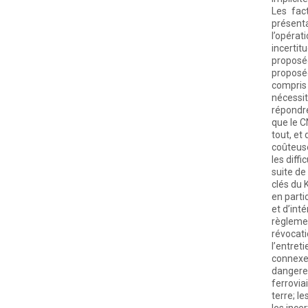
Les fac
présenta
l’opérat
incertit
proposée
proposée
compris
nécessit
répondre
que le C
tout, et 
coûteuse
les diff
suite de
clés du 
en parti
et d’int
règlemen
révocat
l’entret
connexe
dangereu
ferrovia
terre; l