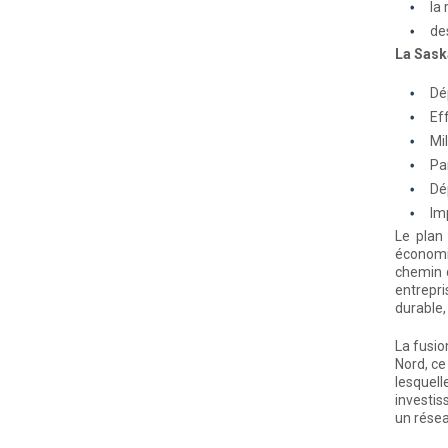
la
de
La Sask
Dé
Ef
Mil
Pa
Dé
Im
Le plan
économiq
chemin d
entrepri
durable,
La fusio
Nord, ce
lesquell
investis
un résea