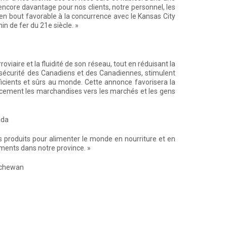
encore davantage pour nos clients, notre personnel, les
 en bout favorable à la concurrence avec le Kansas City
min de fer du 21
e
siècle. »
iaire et la fluidité de son réseau, tout en réduisant la
a sécurité des Canadiens et des Canadiennes, stimulent
fficients et sûrs au monde. Cette annonce favorisera la
cacement les marchandises vers les marchés et les gens
ada
s produits pour alimenter le monde en nourriture et en
ments dans notre province. »
atchewan