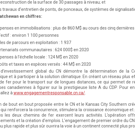
 reconstruction de la surface de 30 passages à niveau; et
s travaux d’entretien de ponts, de ponceaux, de systèmes de signalisatio
atchewan en chiffres:
penses en immobilisations : plus de 860 M$ au cours des cinq dernière
fectif : environ 1 100 personnes
les de parcours en exploitation : 1 937
rtenariats communautaires : 624 000$ en 2020
penses à l’échelle locale : 124 M$ en 2020
pôts et taxes en espèces versés : 44 M$ en 2020
 d’investissement global du CN démontre la détermination de la C
ue et à participer à la solution climatique. En créant un réseau plus eff
e fer pour le transport sur de longues distances, ce qui permet de réd
ses canadiennes à figurer sur la prestigieuse liste A du CDP. Pour en
 allez à
www.engagementresponsable.cn.ca/
.
n de bout en bout proposée entre le CN et le Kansas City Southern crée
 qui renforcera la concurrence, stimulera la croissance économique et 
es les deux chemins de fer exercent leurs activités. L’opération off
sements et la création d’emplois. L’engagement de premier ordre du CN 
u plus rapide et plus sûr ouvrira la voie à un continent connecté plus pro