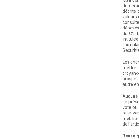
les ince
de déra
décrits
valeurs 
consulte
déposés 
du CN. D
intitulé
formula
Securiti
Les énon
mettre à
croyance
prospect
autre én
Aucune o
Le prése
vote ou 
telle ve
mobilièr
de l’arti
Renseig