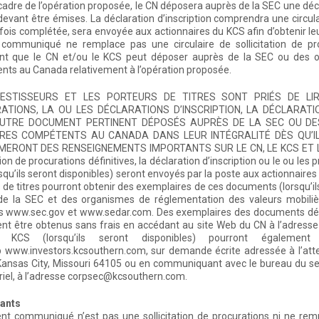
cadre de l’opération proposée, le CN déposera auprès de la SEC une déclar
devant être émises. La déclaration d’inscription comprendra une circula
 fois complétée, sera envoyée aux actionnaires du KCS afin d’obtenir leu
 communiqué ne remplace pas une circulaire de sollicitation de pro
t que le CN et/ou le KCS peut déposer auprès de la SEC ou des or
ts au Canada relativement à l’opération proposée.
VESTISSEURS ET LES PORTEURS DE TITRES SONT PRIÉS DE LIR
ATIONS, LA OU LES DÉCLARATIONS D’INSCRIPTION, LA DÉCLARATI
UTRE DOCUMENT PERTINENT DÉPOSÉS AUPRÈS DE LA SEC OU DE
ÈRES COMPÉTENTS AU CANADA DANS LEUR INTÉGRALITÉ DÈS QU’IL
ERONT DES RENSEIGNEMENTS IMPORTANTS SUR LE CN, LE KCS ET LES
ation de procurations définitives, la déclaration d’inscription ou le ou l
squ’ils seront disponibles) seront envoyés par la poste aux actionnaires d
 de titres pourront obtenir des exemplaires de ces documents (lorsqu’i
de la SEC et des organismes de réglementation des valeurs mobili
 www.sec.gov et www.sedar.com. Des exemplaires des documents déposé
nt être obtenus sans frais en accédant au site Web du CN à l’adres
 KCS (lorsqu’ils seront disponibles) pourront égaleme
b www.investors.kcsouthern.com, sur demande écrite adressée à l’att
Kansas City, Missouri 64105 ou en communiquant avec le bureau du se
riel, à l’adresse corpsec@kcsouthern.com.
pants
nt communiqué n’est pas une sollicitation de procurations ni ne rempl