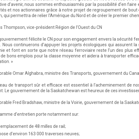
ive d’avenir, nous sommes enthousiasmés par la possibilité d’en faire 
vités et nos actionnaires grâce à notre projet de regroupement de bout
, qui permettra de relier l’Amérique du Nord et de créer le premier che
 Thompson, vice-président Région de l’Ouest du CN
gouvernement félicite le CN pour son engagement envers la sécurité ferrov
n. Nous continuerons d’appuyer les projets écologiques qui assurent l
ie et font en sorte que notre réseau ferroviaire reste l’un des plus e
 de bons emplois pour la classe moyenne et aidera à transporter effi
tion. »
orable Omar Alghabra, ministre des Transports, gouvernement du Can
eau de transport sûr et efficace est essentiel à l’acheminement de no
t. Le gouvernement de la Saskatchewan est heureux de ces investisse
rable Fred Bradshaw, ministre de la Voirie, gouvernement de la Sask
ramme d’entretien porte notamment sur:
 remplacement de 48 milles de rail;
 pose d’environ 163 000 traverses neuves;