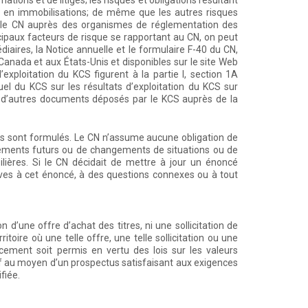
tions et de litiges; les risques et obligations résultant
s en immobilisations; de même que les autres risques
r le CN auprès des organismes de réglementation des
cipaux facteurs de risque se rapportant au CN, on peut
iaires, la Notice annuelle et le formulaire F-40 du CN,
nada et aux États-Unis et disponibles sur le site Web
’exploitation du KCS figurent à la partie I, section 1A
uel du KCS sur les résultats d’exploitation du KCS sur
s d’autres documents déposés par le KCS auprès de la
ils sont formulés. Le CN n’assume aucune obligation de
nements futurs ou de changements de situations ou de
ilières. Si le CN décidait de mettre à jour un énoncé
atives à cet énoncé, à des questions connexes ou à tout
d’une offre d’achat des titres, ni une sollicitation de
toire où une telle offre, une telle sollicitation ou une
lacement soit permis en vertu des lois sur les valeurs
auf au moyen d’un prospectus satisfaisant aux exigences
ifiée.