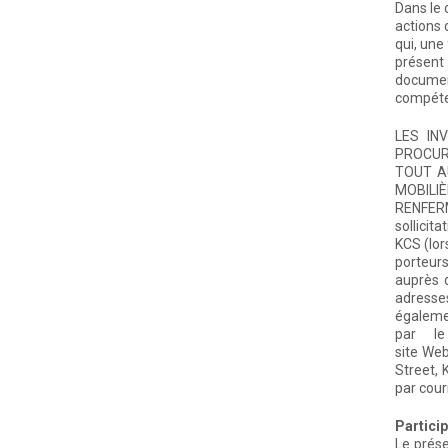
Dans le 
actions 
qui, une
présent
documen
compéten
LES IN
PROCUR
TOUT A
MOBILI
RENFERM
sollicit
KCS (lor
porteurs
auprès 
adresses
égaleme
par le
site We
Street, 
par cour
Partici
Le prése