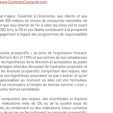
www.ContinentConnecté.com
.
l majeur. Essentiel à l’économie, aux clients et aux
 de 300 millions de tonnes de ressources naturelles, de
 que seul chemin de fer à relier les côtes est et ouest
2 km), le CN et ses filiales contribuent à la prospérité
ngagement à l’égard des programmes de responsabilité
ncés prospectifs » au sens de l’expression forward-
ion Reform Act of 1995 et aux termes de lois canadiennes
 les hypothèses de la direction et accessibles au public
avantages attendus découlant de l’opération proposée, et
, les énoncés prospectifs comportent des risques, des
que ses hypothèses pourraient ne pas s’avérer et qu’en
 raisonnables au moment où elles ont été formulées,
t se reconnaître à l’emploi de termes comme « croit »,
 d’autres termes semblables.
comportent des risques, des incertitudes et d’autres
 réalisations réels de CN, ou de la société issue du
ats, du rendement ou des réalisations futurs contenus
urs de ne pas se fier indûment aux énoncés prospectifs.