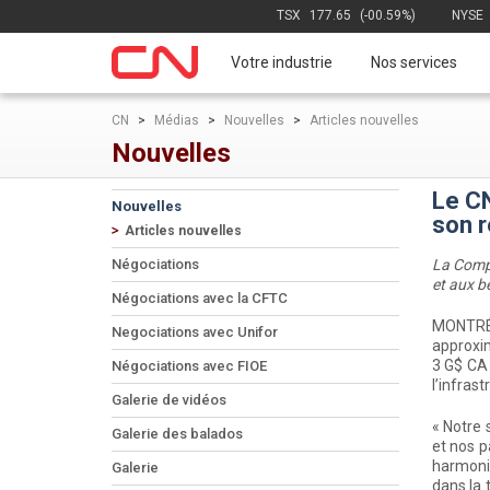
TSX
177.65
(-00.59%)
NYSE
Votre industrie
Nos services
CN
>
Médias
>
Nouvelles
>
Articles nouvelles
Nouvelles
Le CN
Nouvelles
son r
Articles nouvelles
Négociations
La Compa
et aux be
Négociations avec la CFTC
MONTRÉA
Negociations avec Unifor
approxi
3 G$ CA 
Négociations avec FIOE
l’infrast
Galerie de vidéos
« Notre 
Galerie des balados
et nos p
harmoni
Galerie
dans la 