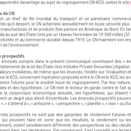
apprendre davantage au sujet du regroupement CN-KCS, visitez le site
s du CN
st un chef de file mondial du transport et un partenaire commercia
vités qu’il dessert, le CN achemine annuellement en toute sécurité plus
 manufacturés et de produits finis partout en Amérique du Nord. En tant
a au sud des États-Unis par un réseau ferroviaire de 19 500 milles (31 38
ectivités et au commerce durable depuis 1919. Le CN maintient son e
et de l’environnement.
 prospectifs
s énoncés compris dans le présent communiqué constituent des « éno
statements de la loi des États-Unis intitulée Private Securities Litigat
valeurs mobilières, de même que les énoncés, fondés sur l’évaluation et
sur le KCS, concernant l’opération proposée entre le CN et le KCS, les 
sions futures pour la société issue du regroupement. Par leur nature
udes et des hypothèses. Le CN met le lecteur en garde contre le fait 
de la conjoncture économique actuelle, ces hypothèses, qui étaient
nt un degré plus élevé d’incertitude. Les énoncés prospectifs peuven
 », « s’attend à », « présume », « perspective », « planifie », « vise » ou
ncés prospectifs ne sont pas des garanties de rendement futures et 
s qui peuvent faire en sorte que les résultats, le rendement ou les
ment, soient sensiblement différents des perspectives ou des résult
ement dans ces déclarations. Par conséquent, il est conseillé aux lecte