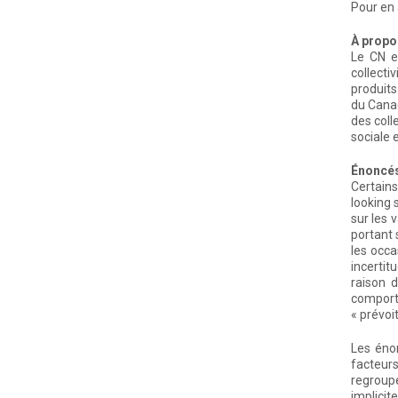
Pour en 
À propo
Le CN e
collecti
produits
du Canad
des coll
sociale 
Énoncés
Certain
looking 
sur les 
portant 
les occa
incertit
raison 
comporte
« prévoit
Les éno
facteur
regroupe
implicit