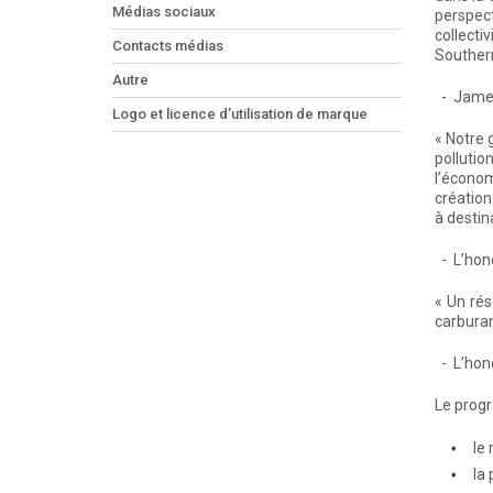
Médias sociaux
perspect
collecti
Contacts médias
Southern
Autre
- James
Logo et licence d’utilisation de marque
« Notre 
pollutio
l’économ
création
à destina
- L’hon
« Un rés
carburan
- L’hono
Le prog
le
la