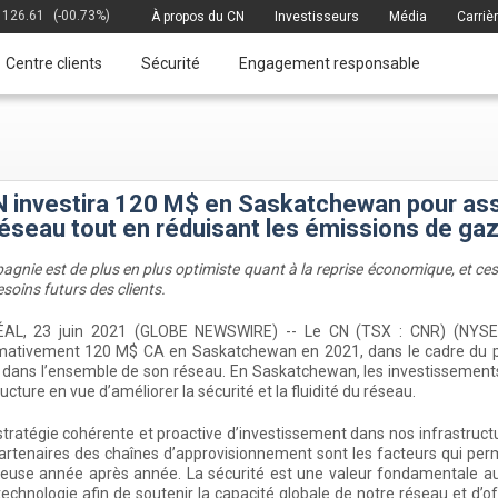
126.61
(-00.73%)
À propos du CN
Investisseurs
Média
Carriè
Centre clients
Sécurité
Engagement responsable
 investira 120 M$ en Saskatchewan pour assure
éseau tout en réduisant les émissions de gaz
gnie est de plus en plus optimiste quant à la reprise économique, et c
soins futurs des clients.
L, 23 juin 2021 (GLOBE NEWSWIRE) -- Le CN (TSX : CNR) (NYSE : CN
mativement 120 M$ CA en Saskatchewan en 2021, dans le cadre du 
dans l’ensemble de son réseau. En Saskatchewan, les investissements 
ructure en vue d’améliorer la sécurité et la fluidité du réseau.
stratégie cohérente et proactive d’investissement dans nos infrastructu
artenaires des chaînes d’approvisionnement sont les facteurs qui per
euse année après année. La sécurité est une valeur fondamentale au 
technologie afin de soutenir la capacité globale de notre réseau et d’off