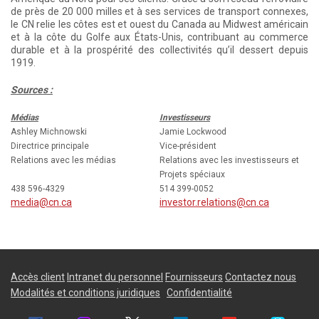
de près de 20 000 milles et à ses services de transport connexes,
le CN relie les côtes est et ouest du Canada au Midwest américain
et à la côte du Golfe aux États-Unis, contribuant au commerce
durable et à la prospérité des collectivités qu’il dessert depuis
1919.
Sources :
Médias
Investisseurs
Ashley Michnowski
Jamie Lockwood
Directrice principale
Vice-président
Relations avec les médias
Relations avec les investisseurs et
Projets spéciaux
438 596-4329
514 399-0052
media@cn.ca
investor.relations@cn.ca
Accès client
Intranet du personnel
Fournisseurs
Contactez nous
Modalités et conditions juridiques
Confidentialité