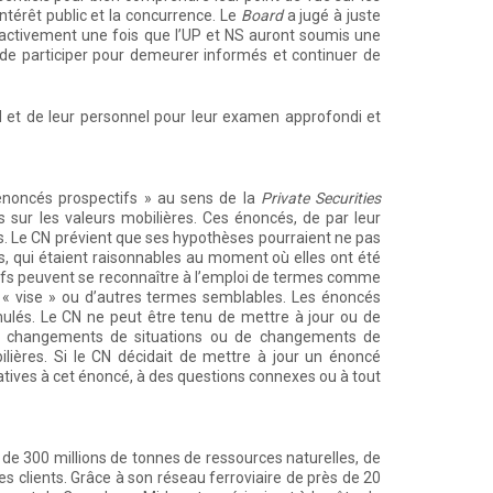
intérêt public et la concurrence. Le
Board
a jugé à juste
a activement une fois que l’UP et NS auront soumis une
n de participer pour demeurer informés et continuer de
 et de leur personnel pour leur examen approfondi et
noncés prospectifs » au sens de la
Private Securities
 sur les valeurs mobilières. Ces énoncés, de par leur
es. Le CN prévient que ses hypothèses pourraient ne pas
s, qui étaient raisonnables au moment où elles ont été
tifs peuvent se reconnaître à l’emploi de termes comme
e », « vise » ou d’autres termes semblables. Les énoncés
rmulés. Le CN ne peut être tenu de mettre à jour ou de
de changements de situations ou de changements de
bilières. Si le CN décidait de mettre à jour un énoncé
elatives à cet énoncé, à des questions connexes ou à tout
de 300 millions de tonnes de ressources naturelles, de
s clients. Grâce à son réseau ferroviaire de près de 20