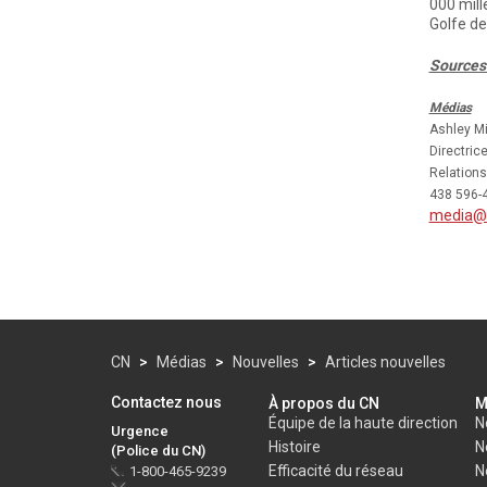
000 mill
Golfe de
Sources
Médias
Ashley M
Directrice
Relations
438 596-
media@
CN
>
Médias
>
Nouvelles
>
Articles nouvelles
Contactez nous
À propos du CN
M
Équipe de la haute direction
N
Urgence
Histoire
N
(Police du CN)
Efficacité du réseau
N
1-800-465-9239