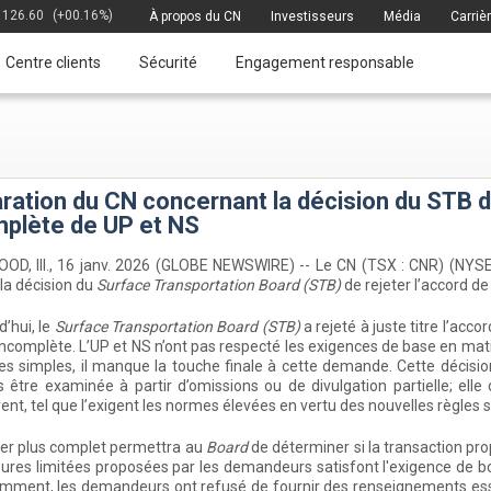
126.60
(+00.16%)
À propos du CN
Investisseurs
Média
Carriè
Centre clients
Sécurité
Engagement responsable
ration du CN concernant la décision du STB de
plète de UP et NS
, Ill., 16 janv. 2026 (GLOBE NEWSWIRE) -- Le CN (TSX : CNR) (NYSE : 
 la décision du
Surface Transportation Board (STB)
de rejeter l’accord d
d’hui, le
Surface Transportation Board (STB)
a rejeté à juste titre l’acc
 incomplète. L’UP et NS n’ont pas respecté les exigences de base en mati
s simples, il manque la touche finale à cette demande. Cette décisio
 être examinée à partir d’omissions ou de divulgation partielle; elle
ent, tel que l’exigent les normes élevées en vertu des nouvelles règles s
ier plus complet permettra au
Board
de déterminer si la transaction prop
res limitées proposées par les demandeurs satisfont l'exigence de b
ment, les demandeurs ont refusé de fournir des renseignements essen