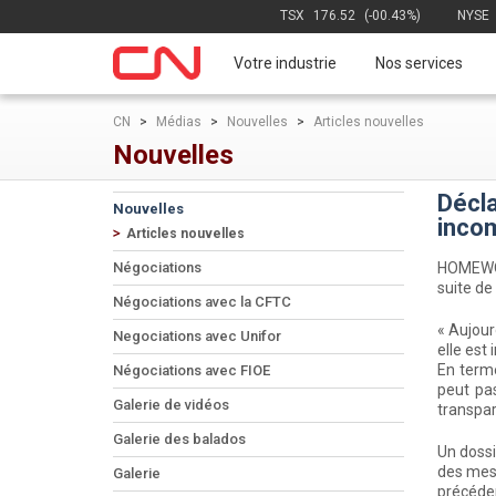
TSX
176.52
(-00.43%)
NYSE
Votre industrie
Nos services
CN
>
Médias
>
Nouvelles
>
Articles nouvelles
Nouvelles
Décla
Nouvelles
incom
Articles nouvelles
Négociations
HOMEWOOD
suite de
Négociations avec la CFTC
« Aujour
Negociations avec Unifor
elle est
En terme
Négociations avec FIOE
peut pas
Galerie de vidéos
transpar
Galerie des balados
Un doss
des mesu
Galerie
précédem