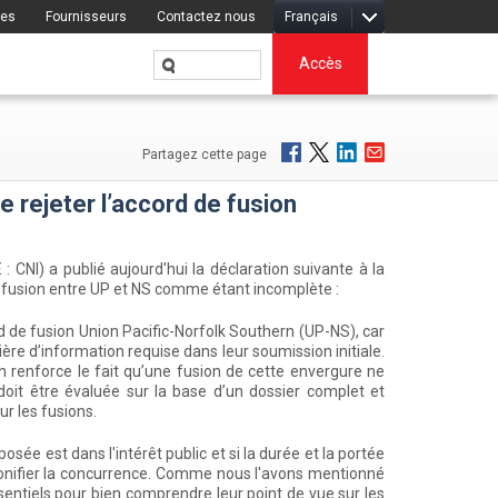
res
Fournisseurs
Contactez nous
Français
Accès
Partagez cette page
 rejeter l’accord de fusion
CNI) a publié aujourd'hui la déclaration suivante à la
e fusion entre UP et NS comme étant incomplète :
ord de fusion Union Pacific-Norfolk Southern (UP-NS), car
ère d’information requise dans leur soumission initiale.
n renforce le fait qu’une fusion de cette envergure ne
 doit être évaluée sur la base d’un dossier complet et
ur les fusions.
osée est dans l'intérêt public et si la durée et la portée
onifier la concurrence. Comme nous l'avons mentionné
tiels pour bien comprendre leur point de vue sur les