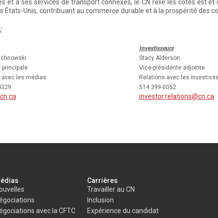
es et à ses services de transport connexes, le CN relie les côtes est 
s États-Unis, contribuant au commerce durable et à la prospérité des coll
:
Investisseurs
ichnowski
Stacy Alderson
 principale
Vice-présidente adjointe
 avec les médias
Relations avec les investiss
4329
514 399-0052
cn.ca
investor.relations@cn.ca
édias
Carrières
ouvelles
Travailler au CN
égociations
Inclusion
égociations avec la CFTC
Expérience du candidat