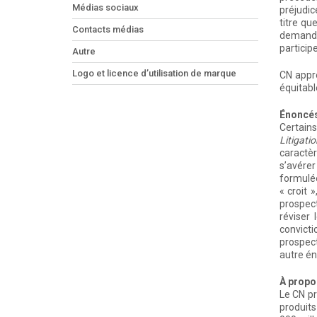
Médias sociaux
préjudic
titre qu
Contacts médias
demande 
particip
Autre
Logo et licence d’utilisation de marque
CN appr
équitabl
Énoncés
Certain
Litigati
caractèr
s’avérer
formulée
« croit 
prospect
réviser
convicti
prospect
autre én
À propo
Le CN pr
produits