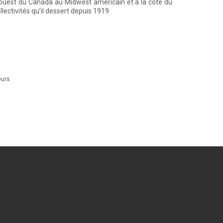
et ouest du Canada au Midwest américain et à la côte du
ectivités qu’il dessert depuis 1919.
eurs