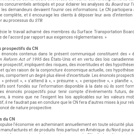
es concurrentiels anticipés et pour éclairer les analyses du
Board
sur l'
e les demandeurs devaient fournir ces informations. Le CN participer
complète, et il encourage les clients à déposer leur avis d’intentio
er au processus du
STB
.
écie le travail acharné des membres du Surface Transportation Board
e de l'accord par rapport aux exigences réglementaires. »
 prospectifs du CN
s énoncés contenus dans le présent communiqué constituent des « é
on Reform Act of 1995
des États-Unis et en vertu des lois canadiennes
e prospectif, impliquent des risques, des incertitudes et des hypothès
 et qu’en raison de la conjoncture économique actuelle, ces hypothèse
s, comportent un degré plus élevé d’incertitude. Les énoncés prospec
», « prévoit », « s’attend à », « présume », « perspective », « planifi
ifs sont fondés sur l’information disponible à la date où ils sont fo
 les énoncés prospectifs pour tenir compte d’événements futurs, 
ons, à moins que ne l’exigent les lois applicables sur les valeurs mo
if, il ne faudrait pas en conclure que le CN fera d’autres mises à jour r
oncé de nature prospective.
s du CN
opulse l’économie en acheminant annuellement en toute sécurité plus 
 manufacturés et de produits finis partout en Amérique du Nord pour se