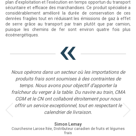
plan d’exploitation et l’exécution en temps opportun du transport
sécuritaire et efficace des marchandises. Ce produit spécialisé a
considérablement amélioré la durée de conservation de ces
denrées fragiles tout en réduisant les émissions de gaz à effet
de serre grâce au transport par train plutôt que par camion,
puisque les chemins de fer sont environ quatre fois plus
écoénergétiques.
ons dans un secteur où les importations de
La collaboration e
s frais sont soumises à des contraintes de
tout au long des qu
. Nous avons pour objectif d’apporter la
a été remarquable
 du verger à la table. Du navire au train, CMA
supérieure en aug
le CN ont collaboré étroitement pour nous
des agrumes pa
n service exceptionnel, tout en respectant le
To
calendrier de livraison.
Directe
Simon Lemay
Larose ltée, Distributeur canadien de fruits et légumes
frais