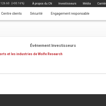
126.60
(+00.16%)
À propos du CN
Investisseurs
Média
Carriè
Centre clients
Sécurité
Engagement responsable
Événement Investisseurs
rts et les industries de Wolfe Research