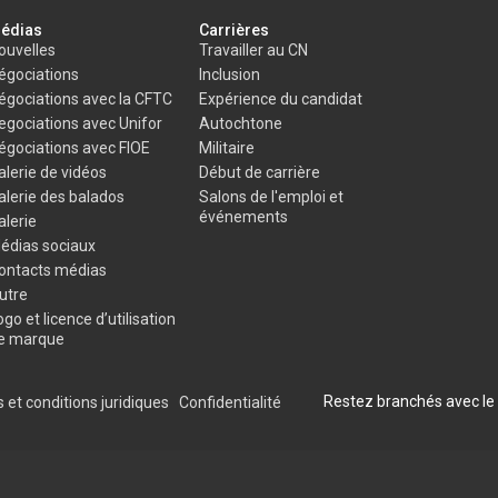
édias
Carrières
ouvelles
Travailler au CN
égociations
Inclusion
égociations avec la CFTC
Expérience du candidat
egociations avec Unifor
Autochtone
égociations avec FIOE
Militaire
alerie de vidéos
Début de carrière
alerie des balados
Salons de l'emploi et
événements
alerie
édias sociaux
ontacts médias
utre
ogo et licence d’utilisation
e marque
Restez branchés avec le
 et conditions juridiques
Confidentialité