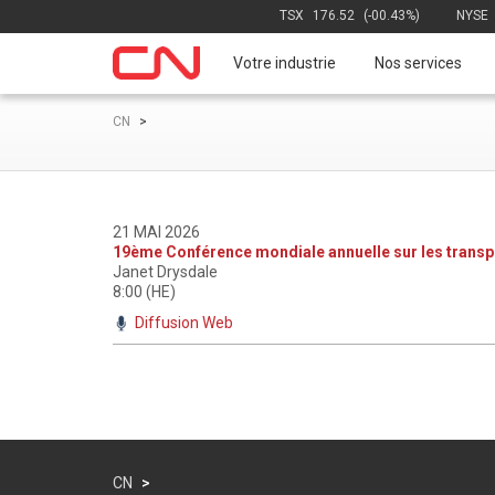
TSX
176.52
(-00.43%)
NYSE
Votre industrie
Nos services
CN
>
21 MAI 2026
19ème Conférence mondiale annuelle sur les transpo
Janet Drysdale
8:00 (HE)
Diffusion Web
CN
>