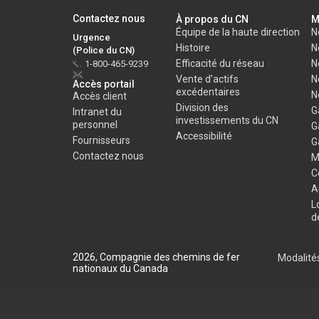
Contactez nous
À propos du CN
M
Équipe de la haute direction
N
Urgence
Histoire
N
(Police du CN)
Efficacité du réseau
N
1-800-465-9239
Vente d’actifs
N
Accès portail
excédentaires
N
Accès client
Division des
G
Intranet du
investissements du CN
personnel
G
Accessibilité
Fournisseurs
G
Contactez nous
M
C
A
L
d
2026, Compagnie des chemins de fer
Modalités
nationaux du Canada