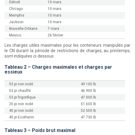
Détroit
10 mars
Chicago
10 mars
Memphis
10 mars
Jackson
10 mars
Nouvelle-Orléans
7 mars
Mexico
26 février
Les charges utiles maximales pour les conteneurs manipulés par
le CN durant la période de restrictions de charges, au printemps,
sont indiquées ci-dessous :
Tableau 2 – Charges maximales et charges par
essieux
53 pi non isolé
49 100 lb
53 pi chauffé
46 900 lb
53 pi frigorifique
47 000 lb
20 pi non isolé
51 600 lb
40 pi non isolé
52 500 lb
40 pi Ecotherm
47 730 lb
Tableau 3 – Poids brut maximal