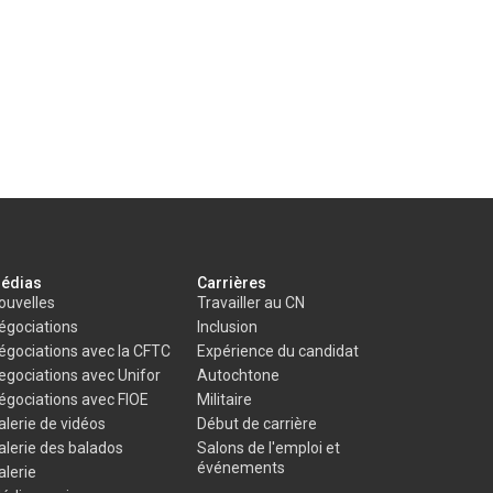
édias
Carrières
ouvelles
Travailler au CN
égociations
Inclusion
égociations avec la CFTC
Expérience du candidat
egociations avec Unifor
Autochtone
égociations avec FIOE
Militaire
alerie de vidéos
Début de carrière
alerie des balados
Salons de l'emploi et
événements
alerie