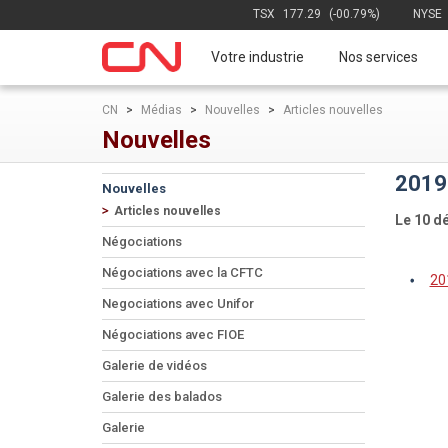
TSX
177.29
(-00.79%)
NYSE
Votre industrie
Nos services
CN
>
Médias
>
Nouvelles
>
Articles nouvelles
Nouvelles
2019-
Nouvelles
Articles nouvelles
Le 10 d
Négociations
Négociations avec la CFTC
20
Negociations avec Unifor
Négociations avec FIOE
Galerie de vidéos
Galerie des balados
Galerie