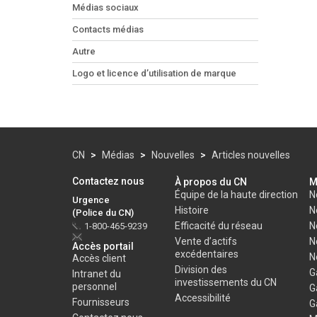
Médias sociaux
Contacts médias
Autre
Logo et licence d’utilisation de marque
CN
>
Médias
>
Nouvelles
>
Articles nouvelles
Contactez nous
À propos du CN
M
Équipe de la haute direction
N
Urgence
Histoire
N
(Police du CN)
Efficacité du réseau
N
1-800-465-9239
Vente d’actifs
N
Accès portail
excédentaires
N
Accès client
Division des
G
Intranet du
investissements du CN
personnel
G
Accessibilité
Fournisseurs
G