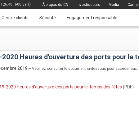
126.40
(-00.89%)
À propos du CN
Investisseurs
Média
Carriè
Centre clients
Sécurité
Engagement responsable
2020 Heures d'ouverture des ports pour le 
écembre 2019 –
Veuillez consulter le document ci-dessous pour accéder aux h
19-2020 Heures d'ouverture des ports pour le temps des fêtes
(PDF)