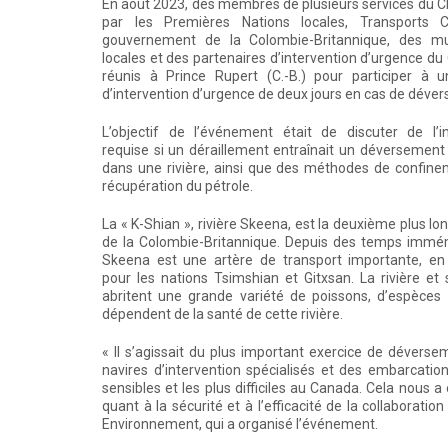
En août 2023, des membres de plusieurs services du 
par les Premières Nations locales, Transports 
gouvernement de la Colombie-Britannique, des mun
locales et des partenaires d’intervention d’urgence du
réunis à Prince Rupert (C.-B.) pour participer à u
d’intervention d’urgence de deux jours en cas de déve
L’objectif de l’événement était de discuter de l’in
requise si un déraillement entraînait un déversement
dans une rivière, ainsi que des méthodes de confine
récupération du pétrole.
La « K-Shian », rivière Skeena, est la deuxième plus lon
de la Colombie-Britannique. Depuis des temps immém
Skeena est une artère de transport importante, en p
pour les nations Tsimshian et Gitxsan. La rivière et
abritent une grande variété de poissons, d’espèce
dépendent de la santé de cette rivière.
« Il s’agissait du plus important exercice de déverse
navires d’intervention spécialisés et des embarcations
sensibles et les plus difficiles au Canada. Cela nous
quant à la sécurité et à l’efficacité de la collaborati
Environnement, qui a organisé l’événement.