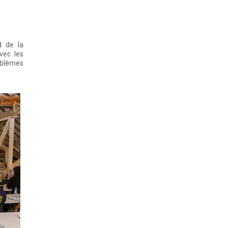
d de la
vec les
roblèmes