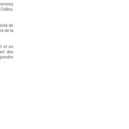
services
Collins,
norés de
re de la
nt et en
ant des
épondre