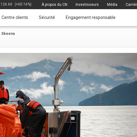
126.60
(+00.16%)
À propos du CN
Investisseurs
Média
Carriè
Centre clients
Sécurité
Engagement responsable
re Skeena