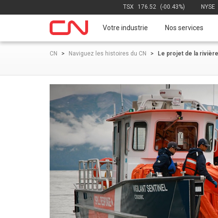
TSX
176.52
(-00.43%)
NYSE
Votre industrie
Nos services
CN
>
Naviguez les histoires du CN
>
Le projet de la riviè