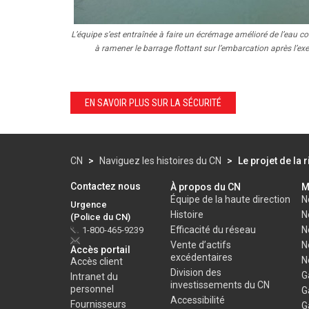
L’équipe s’est entraînée à faire un écrémage amélioré de l’eau c
à ramener le barrage flottant sur l’embarcation après l’exe
EN SAVOIR PLUS SUR LA SÉCURITÉ
CN
>
Naviguez les histoires du CN
>
Le projet de la 
Contactez nous
À propos du CN
M
Équipe de la haute direction
N
Urgence
Histoire
N
(Police du CN)
Efficacité du réseau
N
1-800-465-9239
Vente d’actifs
N
Accès portail
excédentaires
N
Accès client
Division des
G
Intranet du
investissements du CN
personnel
G
Accessibilité
Fournisseurs
G