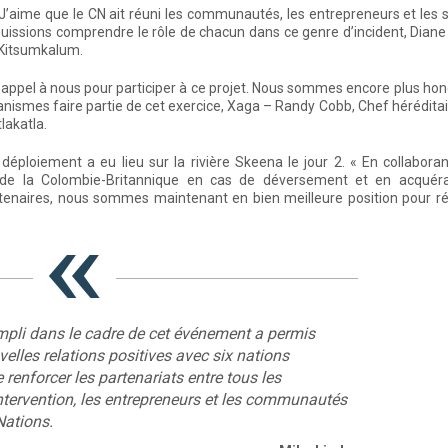
. J’aime que le CN ait réuni les communautés, les entrepreneurs et les 
issions comprendre le rôle de chacun dans ce genre d’incident, Diane 
Kitsumkalum.
appel à nous pour participer à ce projet. Nous sommes encore plus ho
nismes faire partie de cet exercice, Xaga – Randy Cobb, Chef héréditai
lakatla.
 déploiement a eu lieu sur la rivière Skeena le jour 2. « En collabora
e de la Colombie-Britannique en cas de déversement et en acquér
rtenaires, nous sommes maintenant en bien meilleure position pour r
mpli dans le cadre de cet événement a permis
velles relations positives avec six nations
renforcer les partenariats entre tous les
tervention, les entrepreneurs et les communautés
Nations.