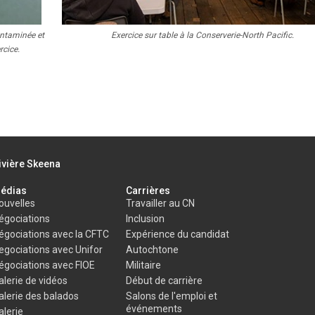
ontaminée et
Exercice sur table à la Conserverie-North Pacific.
rcice.
rivière Skeena
édias
Carrières
ouvelles
Travailler au CN
égociations
Inclusion
égociations avec la CFTC
Expérience du candidat
egociations avec Unifor
Autochtone
égociations avec FIOE
Militaire
alerie de vidéos
Début de carrière
alerie des balados
Salons de l'emploi et
événements
alerie