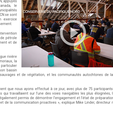
CN, appuyés
Canada, le
icipalités
 CN se sont
n exercice
rsement.
tervention
 de pétrole
ment et de
gue rivière
oriaux, la
articulier
 son bassin
s sauvages et de végétation, et les communautés autochtones de la
ment que nous ayons effectué à ce jour, avec plus de 75 participants
 qui travaillaient sur l’une des voies navigables les plus éloignées, 
 a également permis de démontrer l’engagement et l’état de préparati
on et de la communication proactives », explique Mike Linder, directeur 