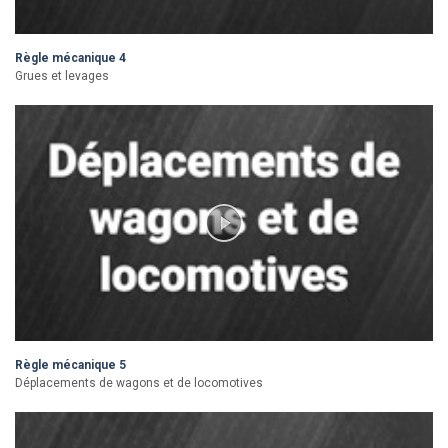
Règle mécanique 4
Grues et levages
Règle mécanique 5
Déplacements de wagons et de locomotives