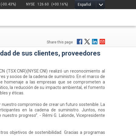
(-00.43%)
NYSE
126.60
(+00.16%)
Español
Share this page
idad de sus clientes, proveedores
N (TSX:CNR)(NYSE:CNI) realizó un reconocimiento al
res y socios de la cadena de suministro. En el marco de
inde homenaje a las empresas que se comprometen a
ático, la reducción de su impacto ambiental, el fomento
les y éticas.
y nuestro compromiso de crear un futuro sostenible. La
rticipantes en la cadena de suministro. Juntos, nos
nuestro progreso”. - Rémi G. Lalonde, Vicepresidente
tros objetivos de sostenibilidad. Gracias a programas