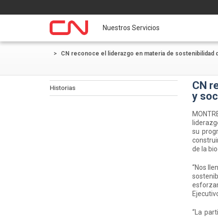
Nuestros Servicios
>
CN reconoce el liderazgo en materia de sostenibilidad 
CN re
Historias
y soc
MONTREA
liderazg
su prog
construi
de la bi
“Nos lle
sosteni
esforzam
Ejecutiv
“La part