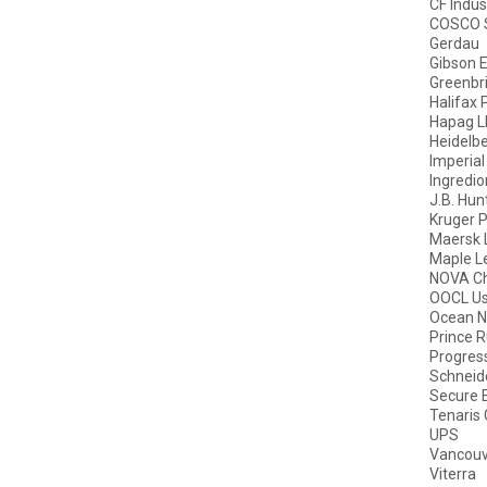
CF Indus
COSCO S
Gerdau
Gibson 
Greenbr
Halifax 
Hapag L
Heidelbe
Imperial 
Ingredio
J.B. Hun
Kruger 
Maersk 
Maple L
NOVA Ch
OOCL U
Ocean N
Prince R
Progress
Schneid
Secure 
Tenaris 
UPS
Vancouve
Viterra