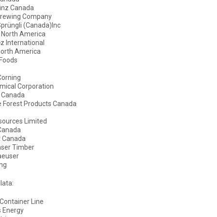
einz Canada
Brewing Company
Sprüngli (Canada)Inc
 North America
 International
North America
 Foods
orning
mical Corporation
 Canada
e Forest Products Canada
sources Limited
Canada
 Canada
aser Timber
aeuser
ng
lata:
 Container Line
 Energy