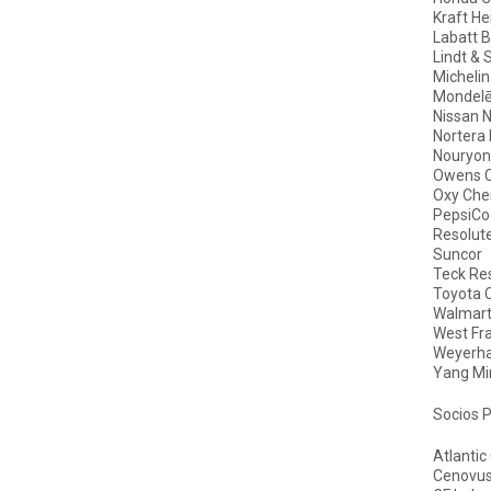
Kraft H
Labatt 
Lindt & 
Michelin
Mondelēz
Nissan 
Nortera
Nouryon
Owens C
Oxy Che
PepsiCo
Resolut
Suncor
Teck Re
Toyota 
Walmart
West Fr
Weyerh
Yang Mi
Socios P
Atlantic
Cenovus