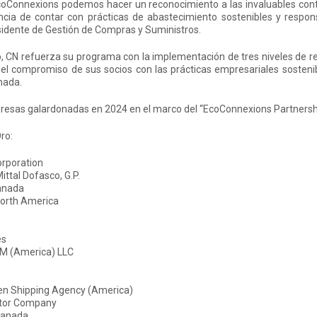
oConnexions podemos hacer un reconocimiento a las invaluables contr
cia de contar con prácticas de abastecimiento sostenibles y respons
idente de Gestión de Compras y Suministros.
, CN refuerza su programa con la implementación de tres niveles de re
 el compromiso de sus socios con las prácticas empresariales sosteni
nada.
esas galardonadas en 2024 en el marco del “EcoConnexions Partnership
ro:
orporation
ittal Dofasco, G.P.
anada
orth America
es
 (America) LLC
en Shipping Agency (America)
tor Company
Canada