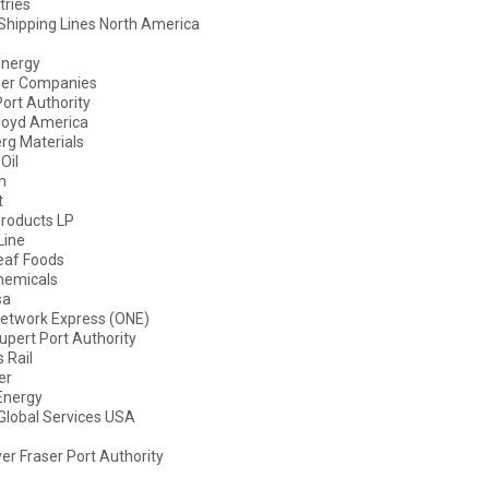
tries
hipping Lines North America
Energy
ier Companies
Port Authority
loyd America
rg Materials
Oil
n
t
Products LP
Line
eaf Foods
emicals
sa
etwork Express (ONE)
upert Port Authority
 Rail
er
Energy
Global Services USA
r Fraser Port Authority