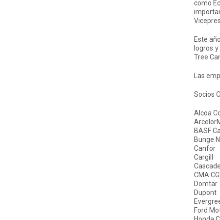
como Ec
importan
Vicepres
Este año
logros y
Tree Ca
Las empr
Socios O
Alcoa C
ArcelorM
BASF C
Bunge N
Canfor
Cargill
Cascad
CMA CGM
Domtar
Dupont
Evergre
Ford Mo
Honda 