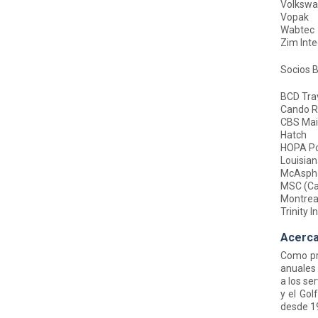
Volkswa
Vopak
Wabtec
Zim Inte
Socios B
BCD Tra
Cando R
CBS Mai
Hatch
HOPA Po
Louisian
McAsphal
MSC (C
Montreal
Trinity I
Acerca
Como pr
anuales 
a los se
y el Go
desde 1