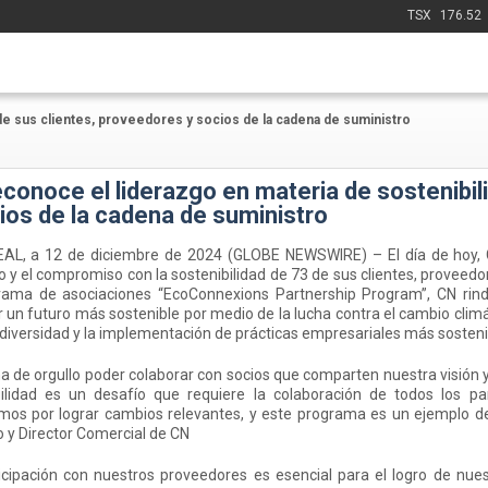
TSX
176.52
de sus clientes, proveedores y socios de la cadena de suministro
conoce el liderazgo en materia de sostenibil
ios de la cadena de suministro
L, a 12 de diciembre de 2024 (GLOBE NEWSWIRE) – El día de hoy, C
o y el compromiso con la sostenibilidad de 73 de sus clientes, proveedo
rama de asociaciones “EcoConnexions Partnership Program”, CN r
r un futuro más sostenible por medio de la lucha contra el cambio clim
odiversidad y la implementación de prácticas empresariales más sostenib
na de orgullo poder colaborar con socios que comparten nuestra visión 
bilidad es un desafío que requiere la colaboración de todos los pa
os por lograr cambios relevantes, y este programa es un ejemplo de 
o y Director Comercial de CN
icipación con nuestros proveedores es esencial para el logro de nues