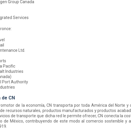
gen Group Canada
grated Services
ronce:
vel
ail
ntenance Ltd.
rts
a Pacific
t Industries
anada)
 Port Authority
ndustries
 de CN
omotor de la economía, CN transporta por toda América del Norte y 
de recursos naturales, productos manufacturados y productos acabados.
rvicios de transporte que dicha red le permite ofrecer, CN conecta la c
lfo de México, contribuyendo de este modo al comercio sostenible y 
919.