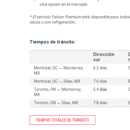
otra opción en el mercado.
* El servicio Falcon Premium está disponible para todos
secos o con refrigeración.
Tiempos de tránsito:
Dirección
sur
Montreal, QC ↔ Monterrey,
6.2 días
MX
Montreal, QC ↔ Silao, MX
7.0
días
Toronto, ON ↔ Monterrey,
5.4
días
MX
Toronto, ON ↔ Silao, MX
7.8
días
TIEMPOS TOTALES DE TRÁNSITO