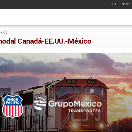
TSX
176.52
éxico
rmodal Canadá-EE.UU.-México