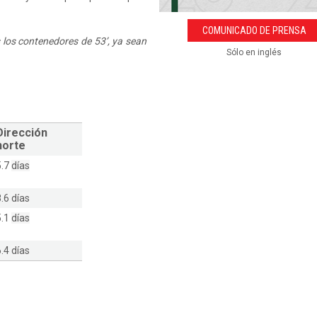
COMUNICADO DE PRENSA
 los contenedores de 53’, ya sean
Sólo en inglés
Dirección
norte
5.7
días
8.6
días
5.1
días
6.4
días